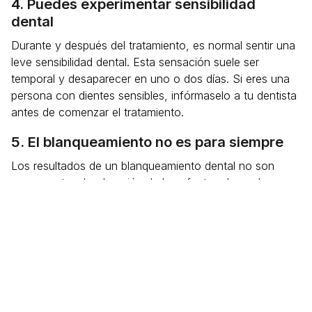
4. Puedes experimentar sensibilidad
dental
Durante y después del tratamiento, es normal sentir una
leve sensibilidad dental. Esta sensación suele ser
temporal y desaparecer en uno o dos días. Si eres una
persona con dientes sensibles, infórmaselo a tu dentista
antes de comenzar el tratamiento.
5. El blanqueamiento no es para siempre
Los resultados de un blanqueamiento dental no son
permanentes. La duración de los efectos depende en
gran medida de tus hábitos de vida. El consumo de café,
té, vino tinto o tabaco puede oscurecer tus dientes
nuevamente. Para mantener tu sonrisa brillante por más
tiempo, te recomendamos seguir una buena higiene oral
y realizar visitas de control periódicas en la clínica.
Visita nuestra clínica dental en Vigo y